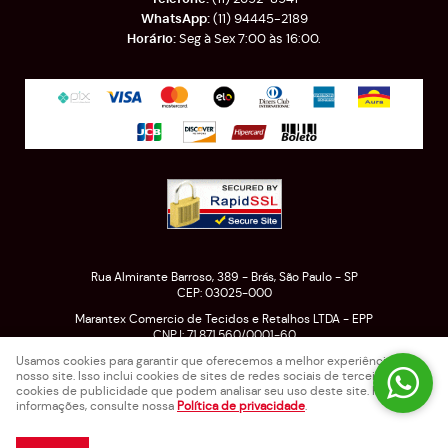
(11)
94445-2189
Seg à Sex 7:00 às 16:00.
Rua Almirante Barroso, 389
-
Brás, São Paulo
-
SP
CEP: 03025-000
Marantex Comercio de Tecidos e Retalhos LTDA - EPP
CNPJ: 71.871.560/0001-60
Usamos cookies para garantir que oferecemos a melhor experiência em
nosso site. Isso inclui cookies de sites de redes sociais de terceiros e
cookies de publicidade que podem analisar seu uso deste site. Para mais
LOJA VIRTUAL CRIADA POR
informações, consulte nossa
Política de privacidade
.