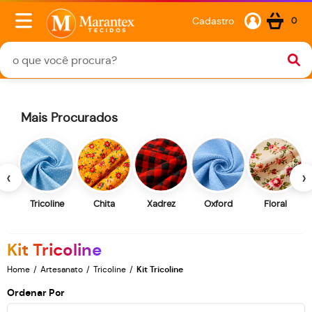
Cadastro
0
Mais Procurados
‹
›
Tricoline
Chita
Xadrez
Oxford
Floral
Kit Tricoline
Home
Artesanato
Tricoline
Kit Tricoline
Ordenar Por