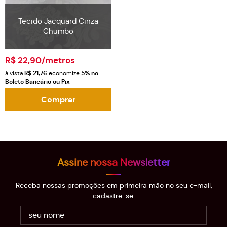
Tecido Jacquard Cinza
Chumbo
R$ 22,90
/metros
à vista
R$ 21,76
economize
5%
no
Boleto Bancário ou Pix
Comprar
Assine nossa Newsletter
Receba nossas promoções em primeira mão no seu e-mail,
cadastre-se: