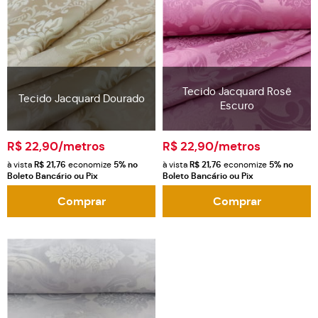
Tecido Jacquard Rosê
Tecido Jacquard Dourado
Escuro
R$ 22,90
/metros
R$ 22,90
/metros
à vista
R$ 21,76
economize
5%
no
à vista
R$ 21,76
economize
5%
no
Boleto Bancário ou Pix
Boleto Bancário ou Pix
Comprar
Comprar