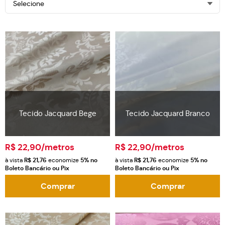
Selecione
Tecido Jacquard Bege
Tecido Jacquard Branco
R$ 22,90
/metros
R$ 22,90
/metros
à vista
R$ 21,76
economize
5%
no
à vista
R$ 21,76
economize
5%
no
Boleto Bancário ou Pix
Boleto Bancário ou Pix
Comprar
Comprar