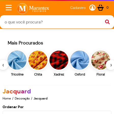
Cadastro
0
Mais Procurados
‹
›
Tricoline
Chita
Xadrez
Oxford
Floral
Jacquard
Home
Decoração
Jacquard
Ordenar Por