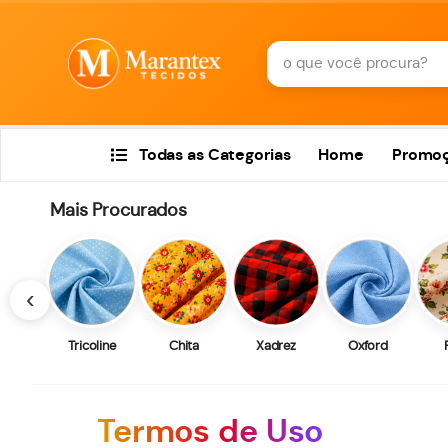
Todas as Categorias
Home
Promo
Mais Procurados
‹
Tricoline
Chita
Xadrez
Oxford
Termos de Uso