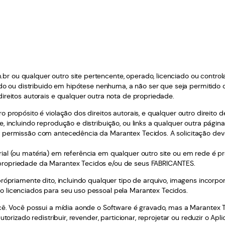
r ou qualquer outro site pertencente, operado, licenciado ou control
itido ou distribuido em hipótese nenhuma, a não ser que seja permiti
ireitos autorais e qualquer outra nota de propriedade.
o propósito é violação dos direitos autorais, e qualquer outro direito 
, incluindo reprodução e distribuição, ou links a qualquer outra págin
 permissão com antecedência da Marantex Tecidos. A solicitação deve
ial (ou matéria) em referência em qualquer outro site ou em rede é p
 propriedade da Marantex Tecidos e/ou de seus FABRICANTES.
própriamente dito, incluindo qualquer tipo de arquivo, imagens incorp
o licenciados para seu uso pessoal pela Marantex Tecidos.
ocê. Você possui a mídia aonde o Software é gravado, mas a Marantex 
torizado redistribuir, revender, particionar, reprojetar ou reduzir o Apl