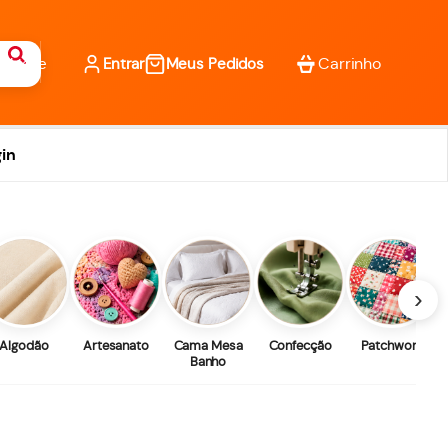
Entrar
Meus Pedidos
in
›
Algodão
Artesanato
Cama Mesa
Confecção
Patchwork
Banho