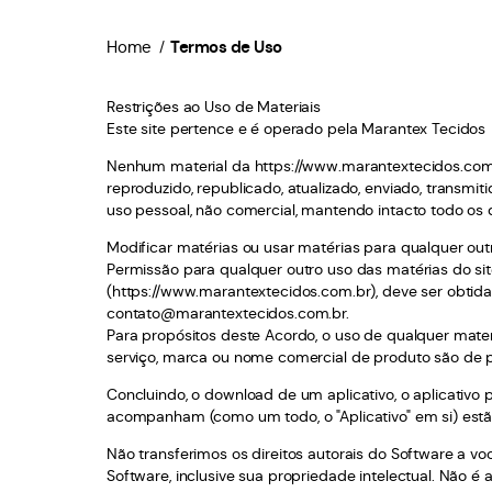
Home
Termos de Uso
Restrições ao Uso de Materiais
Este site pertence e é operado pela Marantex Tecidos
Nenhum material da https://www.marantextecidos.com.b
reproduzido, republicado, atualizado, enviado, transm
uso pessoal, não comercial, mantendo intacto todo os d
Modificar matérias ou usar matérias para qualquer outr
Permissão para qualquer outro uso das matérias do site
(https://www.marantextecidos.com.br), deve ser obtida
contato@marantextecidos.com.br.
Para propósitos deste Acordo, o uso de qualquer mater
serviço, marca ou nome comercial de produto são de
Concluindo, o download de um aplicativo, o aplicativo 
acompanham (como um todo, o "Aplicativo" em si) estã
Não transferimos os direitos autorais do Software a v
Software, inclusive sua propriedade intelectual. Não é au