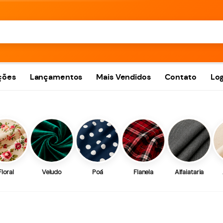
ções
Lançamentos
Mais Vendidos
Contato
Log
Floral
Veludo
Poá
Flanela
Alfaiataria