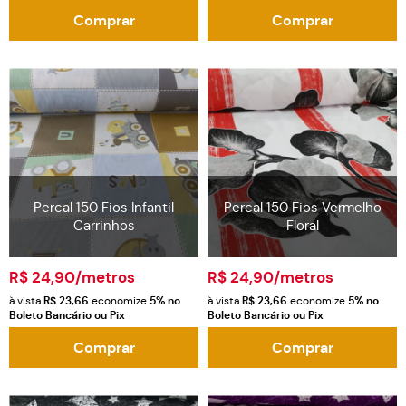
Comprar
Comprar
Percal 150 Fios Infantil
Percal 150 Fios Vermelho
Carrinhos
Floral
R$ 24,90
/metros
R$ 24,90
/metros
à vista
R$ 23,66
economize
5%
no
à vista
R$ 23,66
economize
5%
no
Boleto Bancário ou Pix
Boleto Bancário ou Pix
Comprar
Comprar