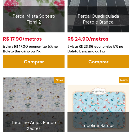
Percal Mista Solteiro
Percal Quadriculada
Floral 2
Preto e Branca
R$ 17,90
/metros
R$ 24,90
/metros
à vista
R$ 17,00
economize
5%
no
à vista
R$ 23,66
economize
5%
no
Boleto Bancário ou Pix
Boleto Bancário ou Pix
Comprar
Comprar
Novo
Novo
Tricoline Anjos Fundo
Tricoline Barcos
Xadrez