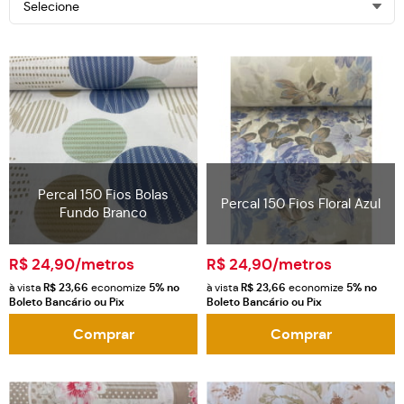
Selecione
Percal 150 Fios Bolas
Percal 150 Fios Floral Azul
Fundo Branco
R$ 24,90
/metros
R$ 24,90
/metros
à vista
R$ 23,66
economize
5%
no
à vista
R$ 23,66
economize
5%
no
Boleto Bancário ou Pix
Boleto Bancário ou Pix
Comprar
Comprar