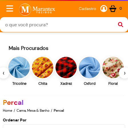
Cadastro
0
Mais Procurados
‹
›
Tricoline
Chita
Xadrez
Oxford
Floral
Percal
Home
Cama, Mesa & Banho
Percal
Ordenar Por