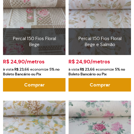
Percal 150 Fios Floral
Percal 150 Fios Floral
Bege
Bege e Salmão
R$ 24,90
/metros
R$ 24,90
/metros
à vista
R$ 23,66
economize
5%
no
à vista
R$ 23,66
economize
5%
no
Boleto Bancário ou Pix
Boleto Bancário ou Pix
Comprar
Comprar