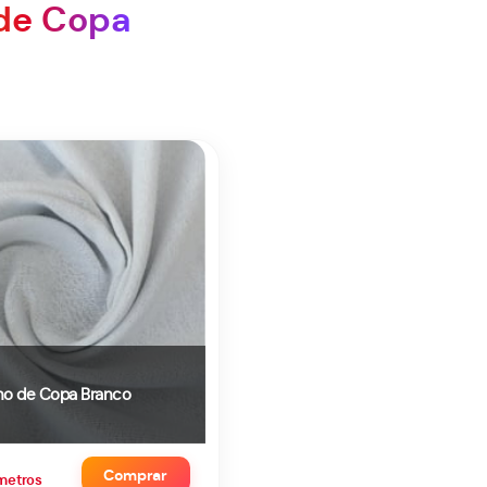
de Copa
no de Copa Branco
Comprar
metros