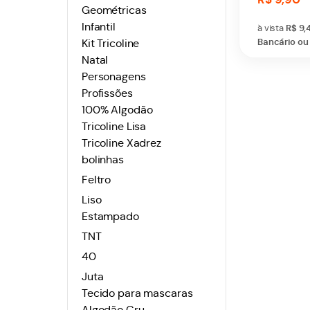
Geométricas
Infantil
à vista
R$ 9,
Bancário ou 
Kit Tricoline
Natal
Personagens
Profissões
100% Algodão
Tricoline Lisa
Tricoline Xadrez
bolinhas
Feltro
Liso
Estampado
TNT
40
Juta
Tecido para mascaras
Algodão Cru