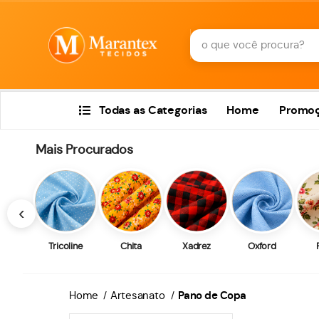
Todas as Categorias
Home
Promo
Mais Procurados
‹
Tricoline
Chita
Xadrez
Oxford
Home
Artesanato
Pano de Copa