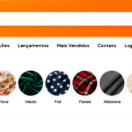
ções
Lançamentos
Mais Vendidos
Contato
Log
Floral
Veludo
Poá
Flanela
Alfaiataria