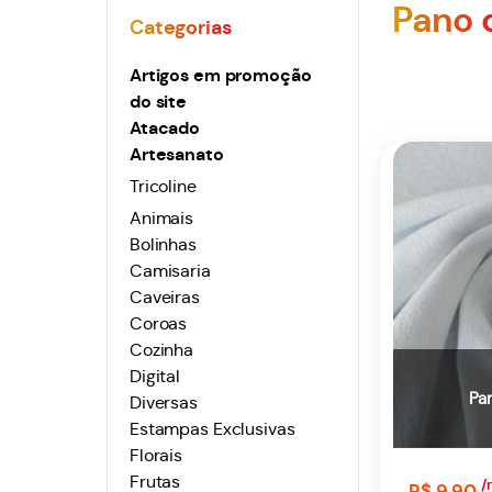
Pano 
Artigos em promoção
do site
Atacado
Artesanato
Tricoline
Animais
Bolinhas
Camisaria
Caveiras
Coroas
Cozinha
Digital
Pa
Diversas
Estampas Exclusivas
Florais
Frutas
/
R$ 9,90