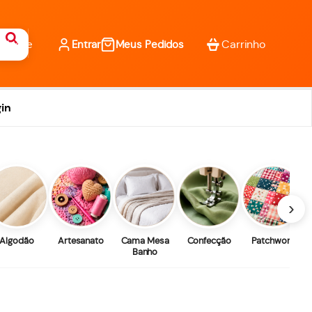
Entrar
Meus Pedidos
in
›
Algodão
Artesanato
Cama Mesa
Confecção
Patchwork
Banho