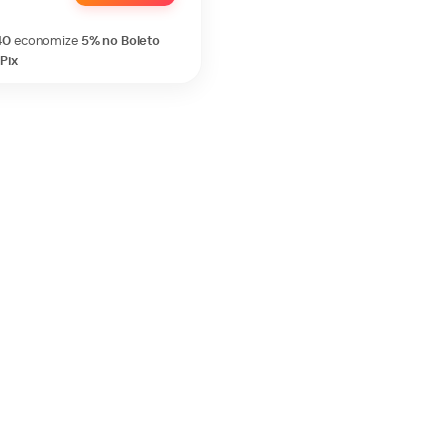
40
economize
5%
no Boleto
Pix