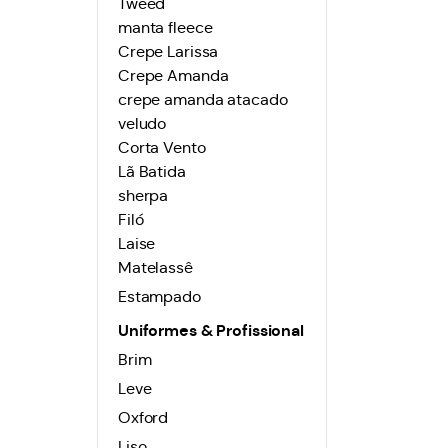
Tweed
manta fleece
Crepe Larissa
Crepe Amanda
crepe amanda atacado
veludo
Corta Vento
Lã Batida
sherpa
Filó
Laise
Matelassê
Estampado
Uniformes & Profissional
Brim
Leve
Oxford
Liso