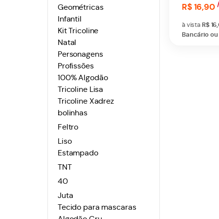
R$ 16,90
Geométricas
Infantil
à vista
R$ 16
Kit Tricoline
Bancário ou 
Natal
Personagens
Profissões
100% Algodão
Tricoline Lisa
Tricoline Xadrez
bolinhas
Feltro
Liso
Estampado
TNT
40
Juta
Tecido para mascaras
Algodão Cru