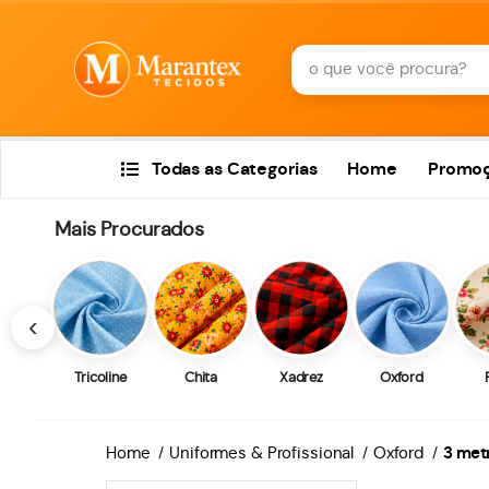
Todas as Categorias
Home
Promo
Mais Procurados
‹
Tricoline
Chita
Xadrez
Oxford
Home
Uniformes & Profissional
Oxford
3 met