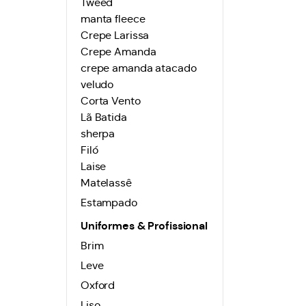
Tweed
manta fleece
Crepe Larissa
Crepe Amanda
crepe amanda atacado
veludo
Corta Vento
Lã Batida
sherpa
Filó
Laise
Matelassê
Estampado
Uniformes & Profissional
Brim
Leve
Oxford
Liso