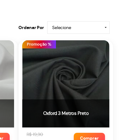
Ordenar Por
Selecione
Promoção %
Oxford 3 Metros Preto
R$ 19,90
ar
Comprar