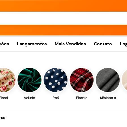
ções
Lançamentos
Mais Vendidos
Contato
Log
Floral
Veludo
Poá
Flanela
Alfaiataria
ros