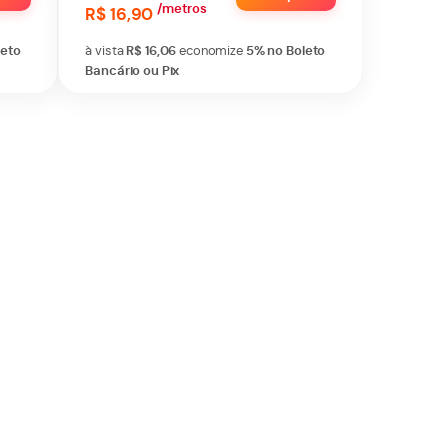
/metros
R$ 16,90
leto
à vista
R$ 16,06
economize
5%
no Boleto
Bancário ou Pix