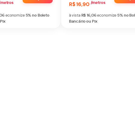
/metros
/metros
R$ 16,90
,06
economize
5%
no Boleto
à vista
R$ 16,06
economize
5%
no Bo
Pix
Bancário ou Pix