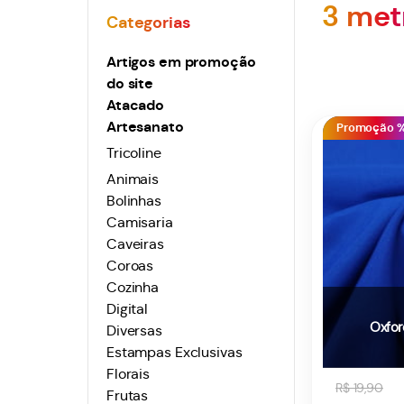
3 met
Artigos em promoção
do site
Atacado
Artesanato
Promoção 
Tricoline
Animais
Bolinhas
Camisaria
Caveiras
Coroas
Cozinha
Digital
Oxfor
Diversas
Estampas Exclusivas
Florais
R$ 19,90
Frutas