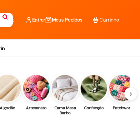
Entrar
Meus Pedidos
in
›
Algodão
Artesanato
Cama Mesa
Confecção
Patchwork
Banho