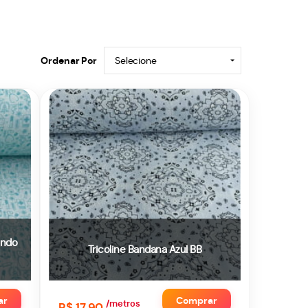
Ordenar Por
Selecione
undo
Tricoline Bandana Azul BB
ar
Comprar
/metros
R$ 17,90