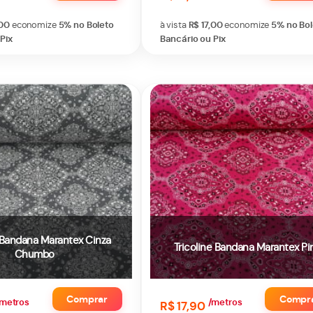
,00
economize
5%
no Boleto
à vista
R$ 17,00
economize
5%
no Bo
Pix
Bancário ou Pix
e Bandana Marantex Cinza
Tricoline Bandana Marantex Pi
Chumbo
Comprar
Compr
metros
/metros
R$ 17,90