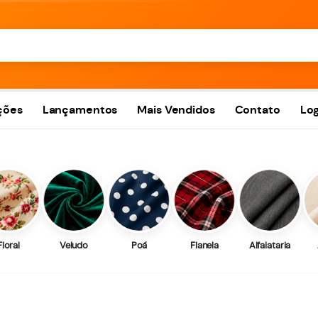
ções
Lançamentos
Mais Vendidos
Contato
Log
Floral
Veludo
Poá
Flanela
Alfaiataria