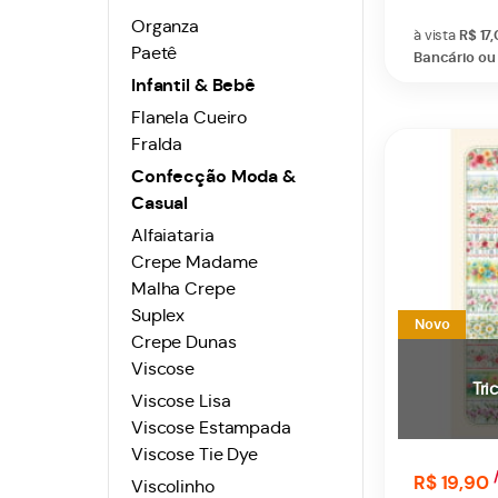
Organza
à vista
R$ 17
Paetê
Bancário ou 
Infantil & Bebê
Flanela Cueiro
Fralda
Confecção Moda &
Casual
Alfaiataria
Crepe Madame
Malha Crepe
Suplex
Novo
Crepe Dunas
Viscose
Tri
Viscose Lisa
Viscose Estampada
Viscose Tie Dye
R$ 19,90
Viscolinho