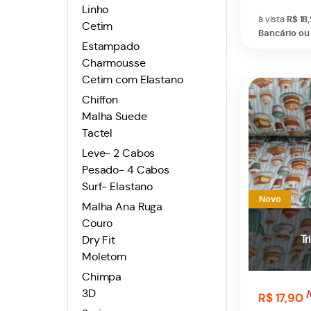
Linho
à vista
R$ 18
Cetim
Bancário ou 
Estampado
Charmousse
Cetim com Elastano
Chiffon
Malha Suede
Tactel
Leve- 2 Cabos
Pesado- 4 Cabos
Surf- Elastano
Novo
Malha Ana Ruga
Couro
Tr
Dry Fit
Moletom
Chimpa
3D
/
R$ 17,90