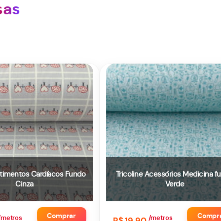
sas
Batimentos Cardíacos Fundo
Tricoline Acessórios Medicina f
Cinza
Verde
Comprar
Compr
/metros
/metros
R$ 19,90