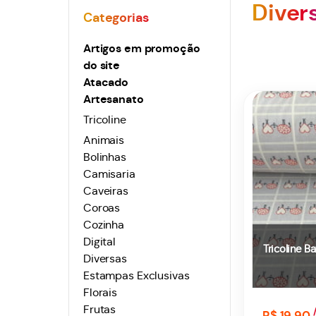
Diver
Artigos em promoção
do site
Atacado
Artesanato
Tricoline
Animais
Bolinhas
Camisaria
Caveiras
Coroas
Cozinha
Digital
Tricoline 
Diversas
Estampas Exclusivas
Florais
Frutas
R$ 19,90