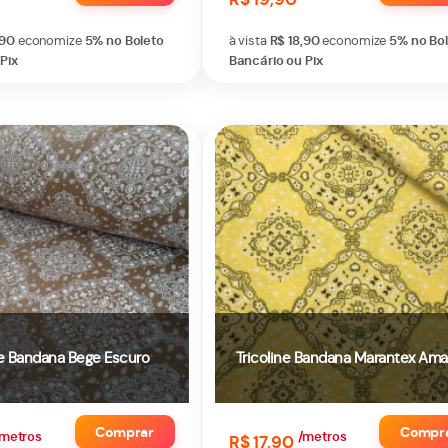
,90
economize
5%
no Boleto
à vista
R$ 18,90
economize
5%
no Bo
Pix
Bancário ou Pix
ne Bandana Bege Escuro
Tricoline Bandana Marantex Ama
Comprar
Compr
metros
/metros
R$ 17,90