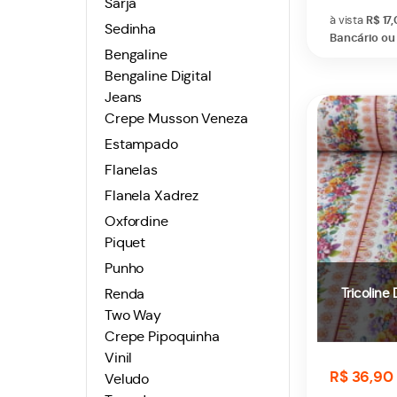
Sarja
à vista
R$ 17
Sedinha
Bancário ou 
Bengaline
Bengaline Digital
Jeans
Crepe Musson Veneza
Estampado
Flanelas
Flanela Xadrez
Oxfordine
Piquet
Punho
Tricoline 
Renda
Two Way
Crepe Pipoquinha
Vinil
R$ 36,90
Veludo