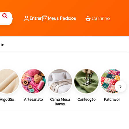
Entrar
Meus Pedidos
in
›
Algodão
Artesanato
Cama Mesa
Confecção
Patchwork
Banho