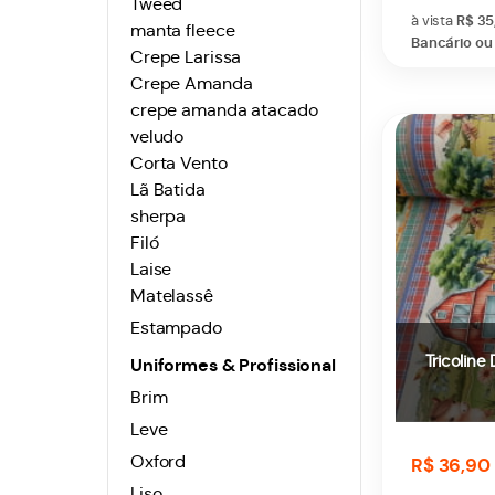
Tweed
à vista
R$ 35
manta fleece
Bancário ou 
Crepe Larissa
Crepe Amanda
crepe amanda atacado
veludo
Corta Vento
Lã Batida
sherpa
Filó
Laise
Matelassê
Estampado
Tricoline 
Uniformes & Profissional
Brim
Leve
Oxford
R$ 36,90
Liso