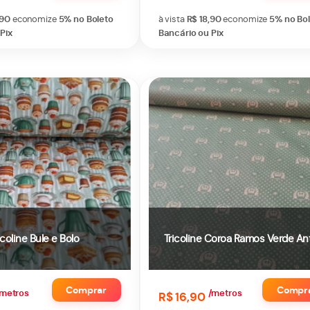
,90
economize
5%
no Boleto
à vista
R$ 18,90
economize
5%
no Bo
Pix
Bancário ou Pix
icoline Bule e Bolo
Tricoline Coroa Ramos Verde An
Comprar
Compr
metros
/metros
R$ 16,90