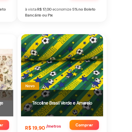
leto
à vista
R$ 17,00
economize
5%
no Boleto
Bancário ou Pix
Novo
ge
Tricoline Brasil Verde e Amarelo
ar
Comprar
/metros
R$ 19,90