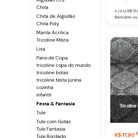
Chita
à vista
R$ 17
Chita de Algodão
Bancário ou 
Chita Poly
Manta Acrilica
Tricoline Mista
Lisa
Pano de Copa
tricoline copa do mundo
tricoline botas
tricoline festa junina
cozinha
infantil
Festa & Fantasia
Tricolin
Tule
Tule com Gotas
Tule Fantasia
/
R$ 17,90
Tule Bordado