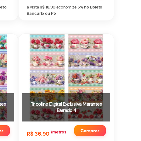
leto
à vista
R$ 18,90
economize
5%
no Boleto
Bancário ou Pix
tex
Tricoline Digital Exclusiva Marantex
Barrado 4
ar
Comprar
/metros
R$ 36,90