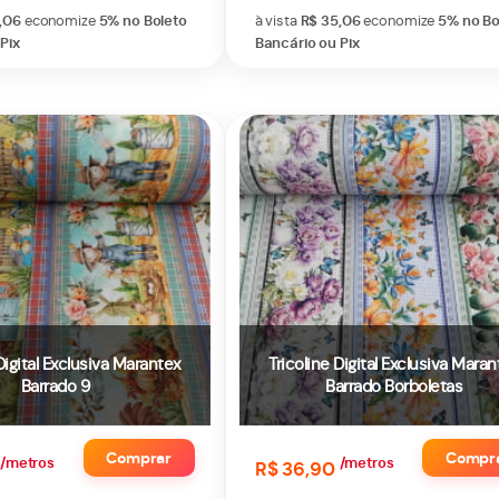
,06
economize
5%
no Boleto
à vista
R$ 35,06
economize
5%
no Bo
Pix
Bancário ou Pix
Digital Exclusiva Marantex
Tricoline Digital Exclusiva Maran
Barrado 9
Barrado Borboletas
Comprar
Compr
/metros
/metros
R$ 36,90