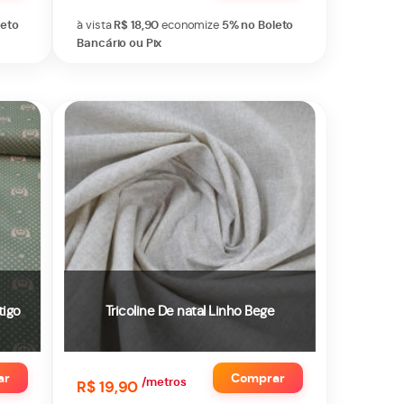
leto
à vista
R$ 18,90
economize
5%
no Boleto
Bancário ou Pix
tigo
Tricoline De natal Linho Bege
ar
Comprar
/metros
R$ 19,90