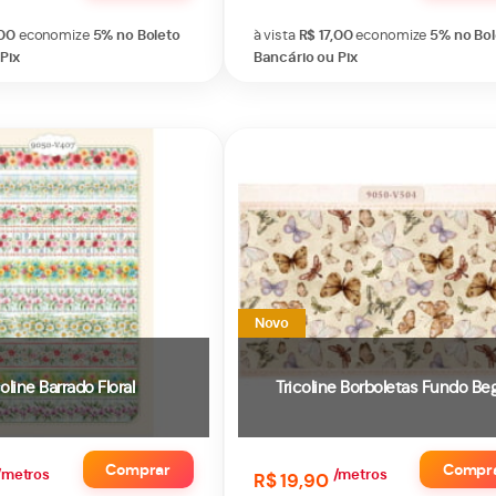
,00
economize
5%
no Boleto
à vista
R$ 17,00
economize
5%
no Bo
Pix
Bancário ou Pix
Novo
coline Barrado Floral
Tricoline Borboletas Fundo Be
Comprar
Compr
/metros
/metros
R$ 19,90