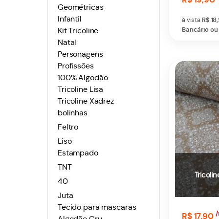
Geométricas
Infantil
à vista
R$ 18
Bancário ou 
Kit Tricoline
Natal
Personagens
Profissões
100% Algodão
Tricoline Lisa
Tricoline Xadrez
bolinhas
Feltro
Liso
Estampado
TNT
Tricoli
40
Juta
Tecido para mascaras
/
R$ 17,90
Algodão Cru