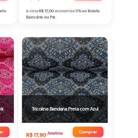
leto
à vista
R$ 17,00
economize
5%
no Boleto
Bancário ou Pix
nk
Tricoline Bandana Preta com Azul
ar
Comprar
/metros
R$ 17,90