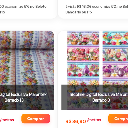
,00
economize
5%
no Boleto
à vista
R$ 16,06
economize
5%
no Bo
Pix
Bancário ou Pix
Digital Exclusiva Marantex
Tricoline Digital Exclusiva Maran
Barrado 13
Barrado 3
Comprar
Compr
/metros
/metros
R$ 36,90