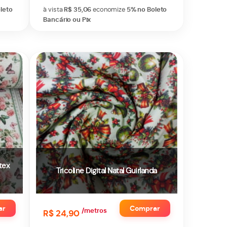
leto
à vista
R$ 35,06
economize
5%
no Boleto
Bancário ou Pix
tex
Tricoline Digital Natal Guirlanda
ar
Comprar
/metros
R$ 24,90