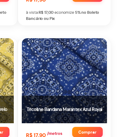
leto
à vista
R$ 17,00
economize
5%
no Boleto
Bancário ou Pix
relo
Tricoline Bandana Marantex Azul Royal
ar
Comprar
/metros
R$ 17,90