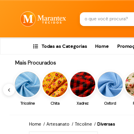
Todas as Categorias
Home
Promo
Mais Procurados
‹
Tricoline
Chita
Xadrez
Oxford
Home
Artesanato
Tricoline
Diversas