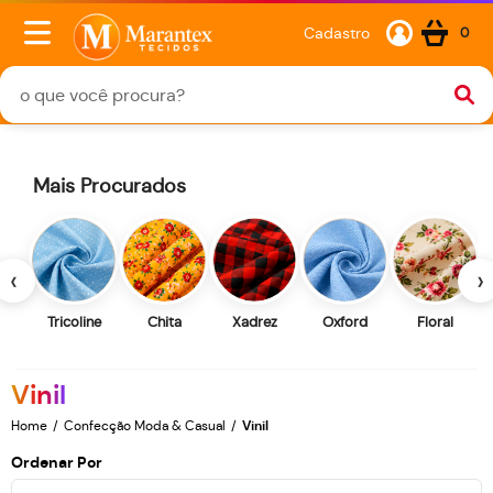
Cadastro
0
Mais Procurados
‹
›
Tricoline
Chita
Xadrez
Oxford
Floral
Vinil
Home
Confecção Moda & Casual
Vinil
Ordenar Por