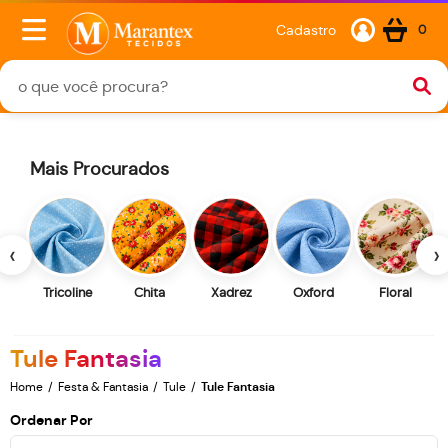
Cadastro
0
Mais Procurados
‹
›
Tricoline
Chita
Xadrez
Oxford
Floral
Tule Fantasia
Home
Festa & Fantasia
Tule
Tule Fantasia
Ordenar Por