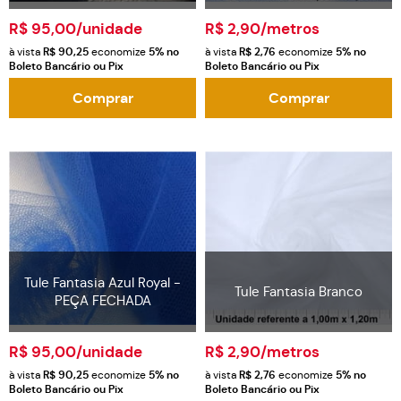
R$ 95,00
/unidade
R$ 2,90
/metros
à vista
R$ 90,25
economize
5%
no
à vista
R$ 2,76
economize
5%
no
Boleto Bancário ou Pix
Boleto Bancário ou Pix
Comprar
Comprar
Tule Fantasia Azul Royal -
Tule Fantasia Branco
PEÇA FECHADA
R$ 95,00
/unidade
R$ 2,90
/metros
à vista
R$ 90,25
economize
5%
no
à vista
R$ 2,76
economize
5%
no
Boleto Bancário ou Pix
Boleto Bancário ou Pix