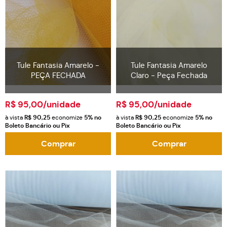
Tule Fantasia Amarelo -
Tule Fantasia Amarelo
PEÇA FECHADA
Claro - Peça Fechada
R$ 95,00
/unidade
R$ 95,00
/unidade
à vista
R$ 90,25
economize
5%
no
à vista
R$ 90,25
economize
5%
no
Boleto Bancário ou Pix
Boleto Bancário ou Pix
Comprar
Comprar