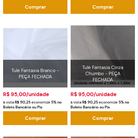
Comprar
Comprar
Tule Fantasia Cinza
Tule Fantasia Branco -
Chumbo - PEÇA
PEÇA FECHADA
FECHADA
R$ 95,00
/unidade
R$ 95,00
/unidade
à vista
R$ 90,25
economize
5%
no
à vista
R$ 90,25
economize
5%
no
Boleto Bancário ou Pix
Boleto Bancário ou Pix
Comprar
Comprar