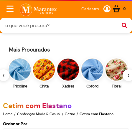
Cadastro
0
Mais Procurados
‹
›
Tricoline
Chita
Xadrez
Oxford
Floral
Cetim com Elastano
Home
Confecção Moda & Casual
Cetim
Cetim com Elastano
Ordenar Por