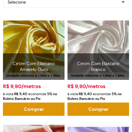
Selecione
Cetim Com Elastano
Cetim Com Elastano
Amarelo Ouro
Branco
R$ 9,90
/metros
R$ 9,90
/metros
à vista
R$ 9,40
economize
5%
no
à vista
R$ 9,40
economize
5%
no
Boleto Bancário ou Pix
Boleto Bancário ou Pix
Comprar
Comprar