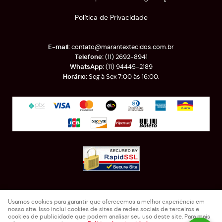
Política de Privacidade
contato@marantextecidos.com.br
(11)
2692-8941
(11)
94445-2189
Seg à Sex 7:00 às 16:00.
Rua Almirante Barroso, 389
-
Brás, São Paulo
-
SP
Usamos cookies para garantir que oferecemos a melhor experiência em
CEP: 03025-000
nosso site. Isso inclui cookies de sites de redes sociais de terceiros e
Marantex Comercio de Tecidos e Retalhos LTDA - EPP
cookies de publicidade que podem analisar seu uso deste site. Para mais