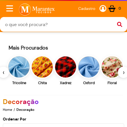
Cadastro
0
Mais Procurados
‹
›
Tricoline
Chita
Xadrez
Oxford
Floral
Decoração
Home
Decoração
Ordenar Por