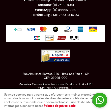
(11)
2692-8941
(11)
94445-2189
Seg à Sex 7:00 às 16:00.
Rua Almirante Barroso, 389
-
Brás, São Paulo
-
SP
CEP: 03025-000
Marantex Comercio de Tecidos e Retalhos LTDA - EPP
CNPJ: 71.871.560/0001-60
Usamos cookies para garantir que oferecemos a melhor experiência em
nosso site. Isso inclui cookies de sites de redes sociais de terceiros e
cookies de publicidade que podem analisar seu uso deste site. Para mais
LOJA VIRTUAL CRIADA POR
informações, consulte nossa
Política de privacidade
.