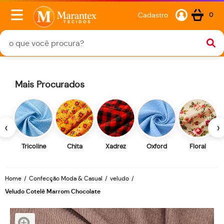
Cadastro
0
Mais Procurados
‹
›
Tricoline
Chita
Xadrez
Oxford
Floral
Home
Confecção Moda & Casual
veludo
Veludo Cotelê Marrom Chocolate