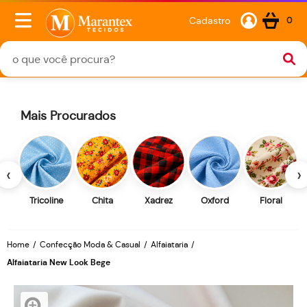
Cadastro
0
Mais Procurados
‹
›
Tricoline
Chita
Xadrez
Oxford
Floral
Home
Confecção Moda & Casual
Alfaiataria
Alfaiataria New Look Bege