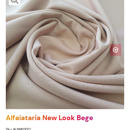
Alfaiataria New Look Bege
Sku:
ALNW0012