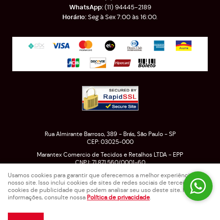
(11)
94445-2189
Seg à Sex 7:00 às 16:00.
Rua Almirante Barroso, 389
-
Brás, São Paulo
-
SP
CEP: 03025-000
Marantex Comercio de Tecidos e Retalhos LTDA - EPP
CNPJ: 71.871.560/0001-60
Usamos cookies para garantir que oferecemos a melhor experiência em
nosso site. Isso inclui cookies de sites de redes sociais de terceiros e
cookies de publicidade que podem analisar seu uso deste site. Para mais
LOJA VIRTUAL CRIADA POR
informações, consulte nossa
Política de privacidade
.