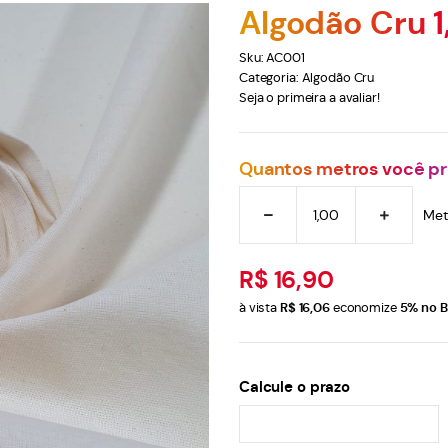
Algodão Cru 1
Sku:
AC001
Categoria:
Algodão Cru
Seja o primeira a avaliar!
Quantos metros você pr
Met
R$ 16,90
à vista
R$ 16,06
economize
5%
no B
Calcule o prazo