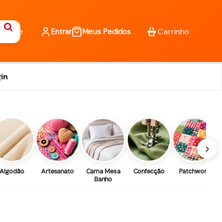
Entrar
Meus Pedidos
in
›
Algodão
Artesanato
Cama Mesa
Confecção
Patchwork
Banho