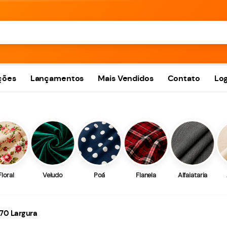
ções
Lançamentos
Mais Vendidos
Contato
Log
Floral
Veludo
Poá
Flanela
Alfaiataria
,70 Largura