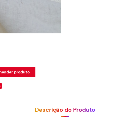
endar produto
e
Descrição do Produto