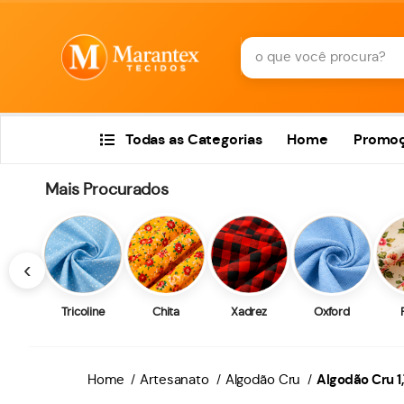
Todas as Categorias
Home
Promo
Mais Procurados
‹
Tricoline
Chita
Xadrez
Oxford
Home
Artesanato
Algodão Cru
Algodão Cru 1