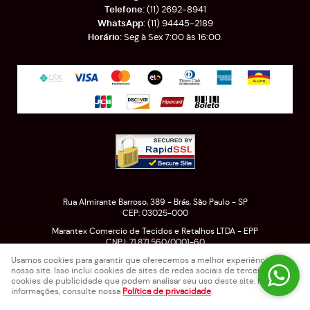
(11)
2692-8941
(11)
94445-2189
Seg à Sex 7:00 às 16:00.
Rua Almirante Barroso, 389
-
Brás, São Paulo
-
SP
CEP: 03025-000
Marantex Comercio de Tecidos e Retalhos LTDA - EPP
CNPJ: 71.871.560/0001-60
Usamos cookies para garantir que oferecemos a melhor experiência em
nosso site. Isso inclui cookies de sites de redes sociais de terceiros e
cookies de publicidade que podem analisar seu uso deste site. Para mais
LOJA VIRTUAL CRIADA POR
informações, consulte nossa
Política de privacidade
.