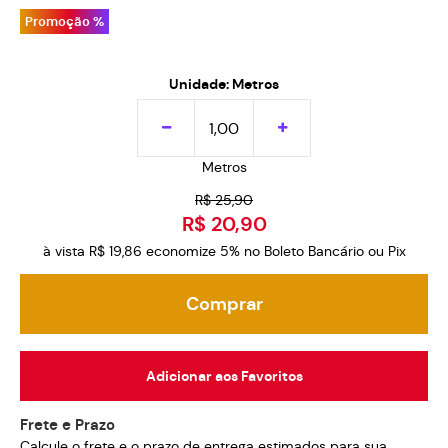
Promoção %
Unidade: Metros
Metros
R$ 25,90
R$ 20,90
à vista
R$ 19,86
economize
5%
no Boleto Bancário ou Pix
Comprar
Adicionar aos Favoritos
Frete e Prazo
Calcule o frete e o prazo de entrega estimados para sua