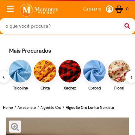
Cadastro
0
Mais Procurados
‹
›
Tricoline
Chita
Xadrez
Oxford
Floral
Home
Artesanato
Algodão Cru
Algodão Cru Lonita Nortista