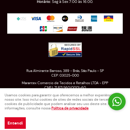
Seg à Sex 7:00 às 16:00.
Rua Almirante Barroso, 389
-
Brás, São Paulo
-
SP
CEP: 03025-000
Marantex Comercio de Tecidos e Retalhos LTDA - EPP
CNPJ: 71.871.560/0001-60
Usamos cookies para garantir que oferecemos a melhor experiência em
nosso site. Isso inclui cookies de sites de redes sociais de terceiros e
cookies de publicidade que podem analisar seu uso deste site. Para mais
LOJA VIRTUAL CRIADA POR
informações, consulte nossa
Política de privacidade
.
Entendi