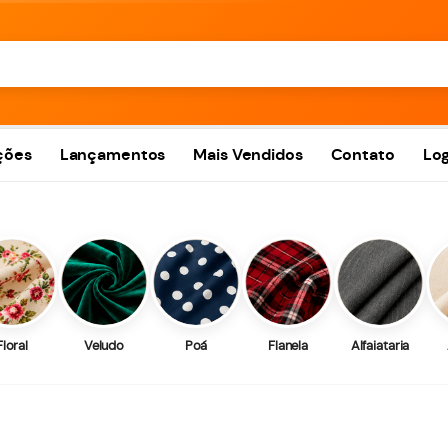
ções
Lançamentos
Mais Vendidos
Contato
Log
Floral
Veludo
Poá
Flanela
Alfaiataria