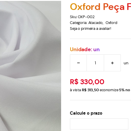
Oxford Peça 
Sku:
OXP-002
Categoria:
Atacado
Oxford
Seja o primeira a avaliar!
Unidade: un
un
R$ 330,00
à vista
R$ 313,50
economize
5%
no 
Calcule o prazo