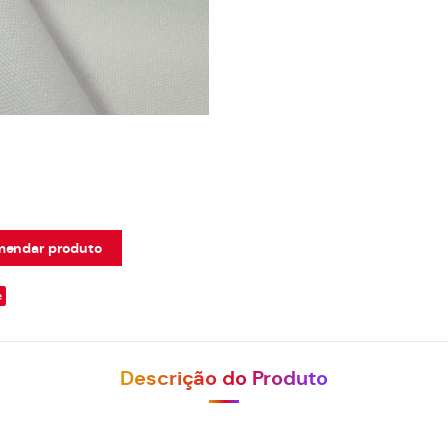
endar produto
e
Descrição do Produto