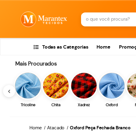
Todas as Categorias
Home
Promo
Mais Procurados
‹
Tricoline
Chita
Xadrez
Oxford
Home
Atacado
Oxford Peça Fechada Branco