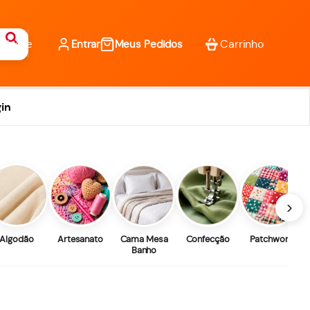
Entrar
Meus Pedidos
in
›
Algodão
Artesanato
Cama Mesa
Confecção
Patchwork
Banho