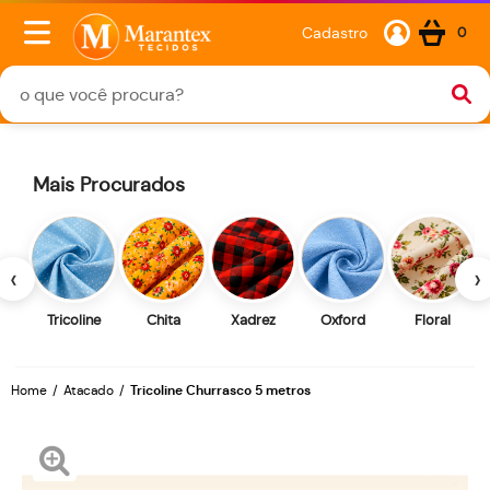
Cadastro
0
Mais Procurados
‹
›
Tricoline
Chita
Xadrez
Oxford
Floral
Home
Atacado
Tricoline Churrasco 5 metros