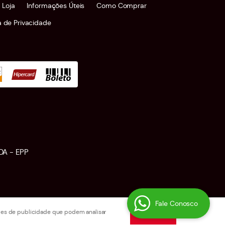
 Loja
Informações Úteis
Como Comprar
ca de Privacidade
DA - EPP
Fale Conosco
okies de publicidade que podem analisar
Entendi