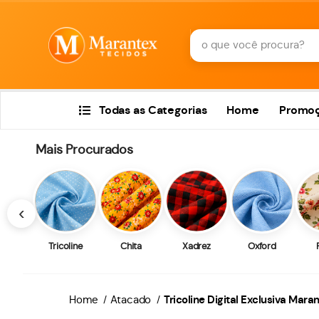
Todas as Categorias
Home
Promo
Mais Procurados
‹
Tricoline
Chita
Xadrez
Oxford
Home
Atacado
Tricoline Digital Exclusiva Mar