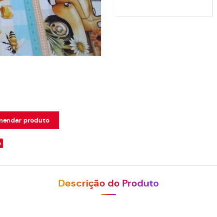
endar produto
e
Descrição do Produto