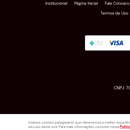
Institucional
Página Inicial
Fale Conosco
Termos de Uso
CNPJ: 7
Usamos cookies para garantir que oferecemos a melhor experiênci
seu uso deste site. Para mais informações, consulte nossa
Políti