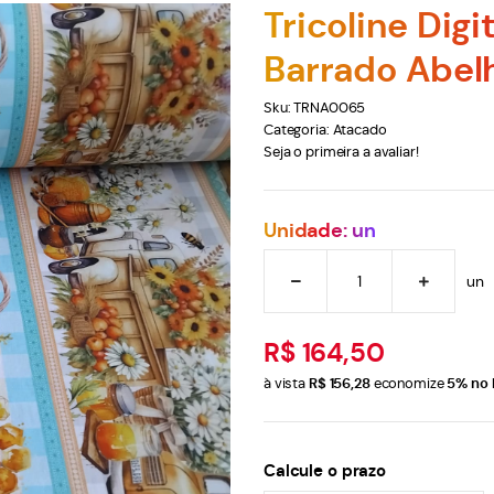
Tricoline Digi
Barrado Abel
Sku:
TRNA0065
Categoria:
Atacado
Seja o primeira a avaliar!
Unidade: un
un
R$ 164,50
à vista
R$ 156,28
economize
5%
no 
Calcule o prazo