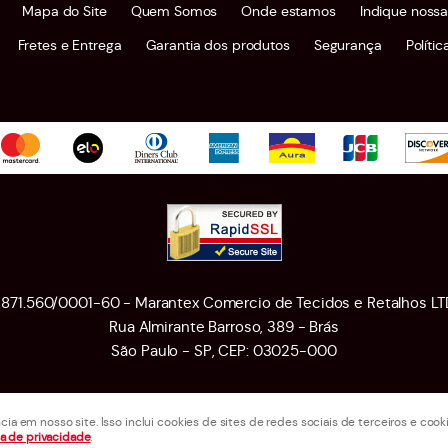
Mapa do Site
Quem Somos
Onde estamos
Indique nossa
Fretes e Entrega
Garantia dos produtos
Segurança
Políti
1.871.560/0001-60 - Marantex Comercio de Tecidos e Retalhos LT
Rua Almirante Barroso, 389
-
Brás
São Paulo
-
SP
,
CEP: 03025-000
a em nosso site. Isso inclui cookies de sites de redes sociais de terceiros e co
LOJA VIRTUAL CRIADA POR
ca de privacidade
.