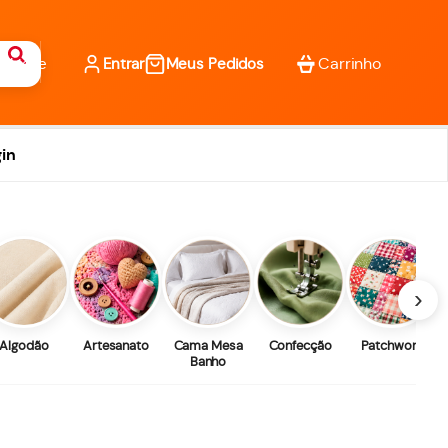
Entrar
Meus Pedidos
in
›
Algodão
Artesanato
Cama Mesa
Confecção
Patchwork
Banho