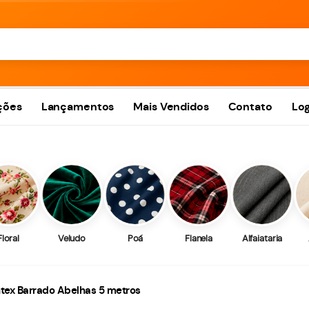
ções
Lançamentos
Mais Vendidos
Contato
Log
Floral
Veludo
Poá
Flanela
Alfaiataria
antex Barrado Abelhas 5 metros