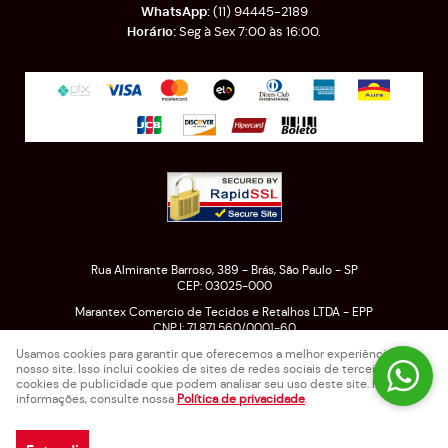
(11)
94445-2189
Seg à Sex 7:00 às 16:00.
Rua Almirante Barroso, 389
-
Brás, São Paulo
-
SP
CEP: 03025-000
Marantex Comercio de Tecidos e Retalhos LTDA - EPP
CNPJ: 71.871.560/0001-60
Usamos cookies para garantir que oferecemos a melhor experiência em
nosso site. Isso inclui cookies de sites de redes sociais de terceiros e
cookies de publicidade que podem analisar seu uso deste site. Para mais
LOJA VIRTUAL CRIADA POR
informações, consulte nossa
Política de privacidade
.