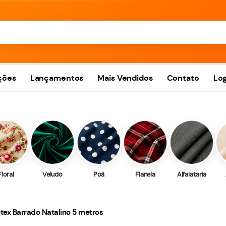
ções
Lançamentos
Mais Vendidos
Contato
Log
Floral
Veludo
Poá
Flanela
Alfaiataria
ntex Barrado Natalino 5 metros