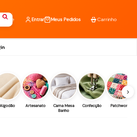
Entrar
Meus Pedidos
in
›
Algodão
Artesanato
Cama Mesa
Confecção
Patchwork
Banho