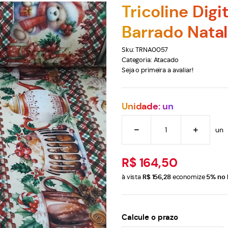
Tricoline Digi
Barrado Natal
Sku:
TRNA0057
Categoria:
Atacado
Seja o primeira a avaliar!
Unidade: un
un
R$ 164,50
à vista
R$ 156,28
economize
5%
no 
Calcule o prazo