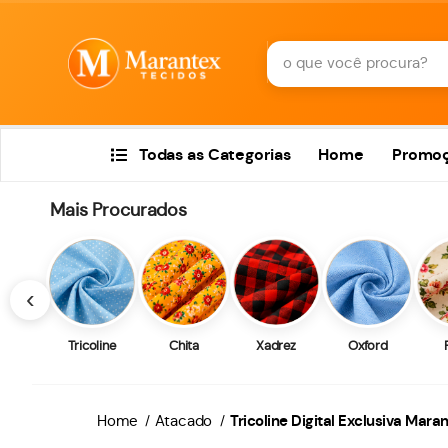
Todas as Categorias
Home
Promo
Mais Procurados
‹
Tricoline
Chita
Xadrez
Oxford
Home
Atacado
Tricoline Digital Exclusiva Mara