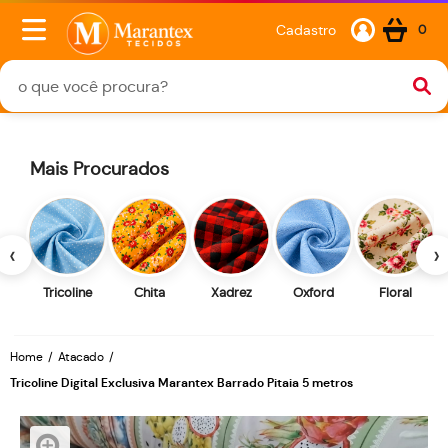
Cadastro
0
Mais Procurados
‹
›
Tricoline
Chita
Xadrez
Oxford
Floral
Home
Atacado
Tricoline Digital Exclusiva Marantex Barrado Pitaia 5 metros