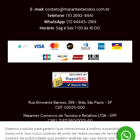
contato@marantextecidos.com.br
(11)
2692-8941
(11)
94445-2189
Seg à Sex 7:00 às 16:00.
Rua Almirante Barroso, 389
-
Brás, São Paulo
-
SP
CEP: 03025-000
Marantex Comercio de Tecidos e Retalhos LTDA - EPP
CNPJ: 71.871.560/0001-60
Usamos cookies para garantir que oferecemos a melhor experiência em
nosso site. Isso inclui cookies de sites de redes sociais de terceiros e
cookies de publicidade que podem analisar seu uso deste site. Para mais