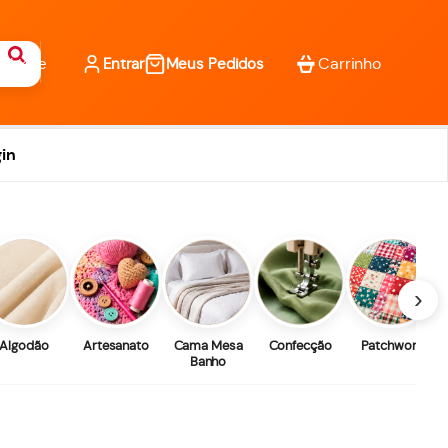
Entrar
Meus Pedidos
in
›
Algodão
Artesanato
Cama Mesa
Confecção
Patchwork
Banho