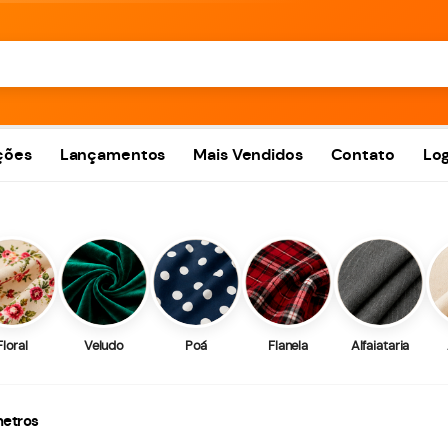
ções
Lançamentos
Mais Vendidos
Contato
Log
Floral
Veludo
Poá
Flanela
Alfaiataria
metros