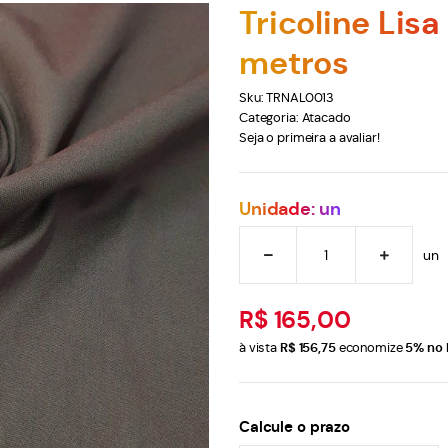
Tricoline Lis
metros
Sku:
TRNAL0013
Categoria:
Atacado
Seja o primeira a avaliar!
Unidade: un
un
R$ 165,00
à vista
R$ 156,75
economize
5%
no 
Calcule o prazo