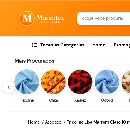
Todas as Categorias
Home
Promo
Mais Procurados
‹
Tricoline
Chita
Xadrez
Oxford
Home
Atacado
Tricoline Lisa Marrom Claro 10 