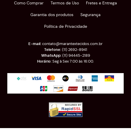
Como Comprar
Termos de Uso
Fretes e Entrega
Garantia dos produtos
Segurança
Política de Privacidade
contato@marantextecidos.com.br
(11)
2692-8941
(11)
94445-2189
Seg à Sex 7:00 às 16:00.
Rua Almirante Barroso, 389
-
Brás, São Paulo
-
SP