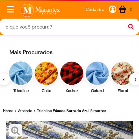
Cadastro
0
Mais Procurados
‹
›
Tricoline
Chita
Xadrez
Oxford
Floral
Home
Atacado
Tricoline Páscoa Barrado Azul 5 metros