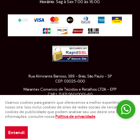
Seg à Sex 7:00 às 16:00.
Rua Almirante Barroso, 389
-
Brás, São Paulo
-
SP
CEP: 03025-000
Marantex Comercio de Tecidos e Retalhos LTDA - EPP
CNPJ: 71.871.560/0001-60
Usamos cookies para garantir que oferecemos a melhor experiência em
nosso site. Isso inclui cookies de sites de redes sociais de terceiros e
cookies de publicidade que podem analisar seu uso deste site. Para mais
LOJA VIRTUAL CRIADA POR
informações, consulte nossa
Política de privacidade
.
Entendi