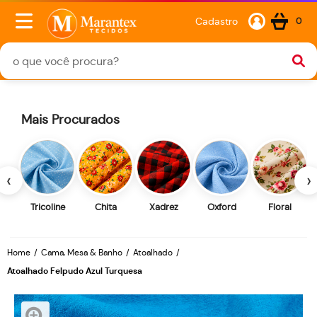
Cadastro
0
Mais Procurados
‹
›
Tricoline
Chita
Xadrez
Oxford
Floral
Home
Cama, Mesa & Banho
Atoalhado
Atoalhado Felpudo Azul Turquesa