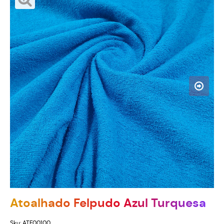
Atoalhado Felpudo Azul Turquesa
Sku:
ATF00100