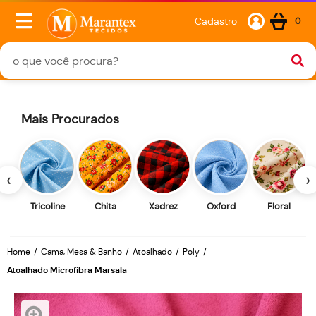
Cadastro
0
Mais Procurados
‹
›
Tricoline
Chita
Xadrez
Oxford
Floral
Home
Cama, Mesa & Banho
Atoalhado
Poly
Atoalhado Microfibra Marsala