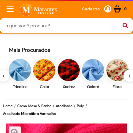
Cadastro
0
Mais Procurados
‹
›
Tricoline
Chita
Xadrez
Oxford
Floral
Home
Cama, Mesa & Banho
Atoalhado
Poly
Atoalhado Microfibra Vermelho