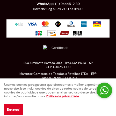
(11)
94445-2189
Seg à Sex 7:00 às 16:00.
Rua Almirante Barroso, 389
-
Brás, São Paulo
-
SP
CEP: 03025-000
Marantex Comercio de Tecidos e Retalhos LTDA - EPP
CNPJ: 71.871.560/0001-60
Usamos cookies para garantir que oferecemos a melhor experiência em
nosso site. Isso inclui cookies de sites de redes sociais de terceiros e
cookies de publicidade que podem analisar seu uso deste site. Para mais
LOJA VIRTUAL CRIADA POR
informações, consulte nossa
Política de privacidade
.
Entendi