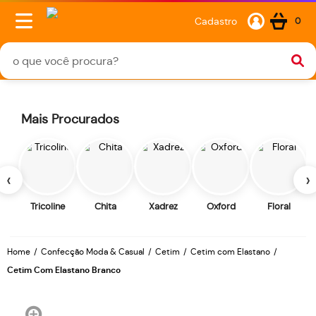
Cadastro
0
Mais Procurados
‹
›
Tricoline
Chita
Xadrez
Oxford
Floral
Home
Confecção Moda & Casual
Cetim
Cetim com Elastano
Cetim Com Elastano Branco