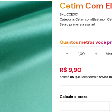
Cetim Com El
Sku:
CCE001
Categoria:
Cetim com Elastano
Ce
Seja o primeira a avaliar!
Quantos metros você pr
Met
R$ 9,90
à vista
R$ 9,40
economize
5%
no B
Calcule o prazo