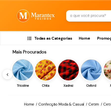
Todas as Categorias
Home
Promo
Mais Procurados
‹
Tricoline
Chita
Xadrez
Oxford
Home
Confecção Moda & Casual
Cetim
Ceti