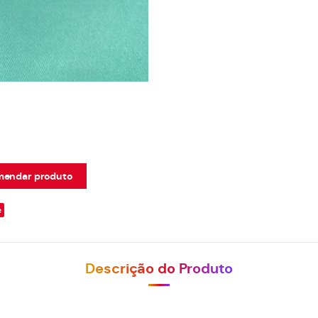
endar produto
e
Descrição do Produto