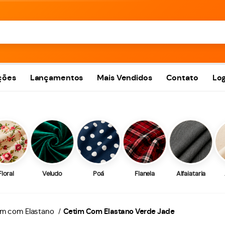
ções
Lançamentos
Mais Vendidos
Contato
Log
Floral
Veludo
Poá
Flanela
Alfaiataria
m com Elastano
Cetim Com Elastano Verde Jade