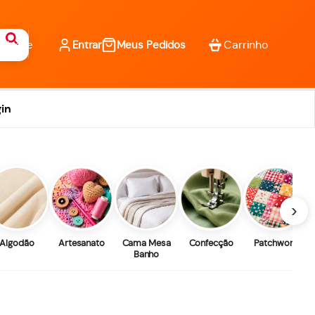
Entrar
Meus Pedidos
in
›
Algodão
Artesanato
Cama Mesa
Confecção
Patchwork
Banho