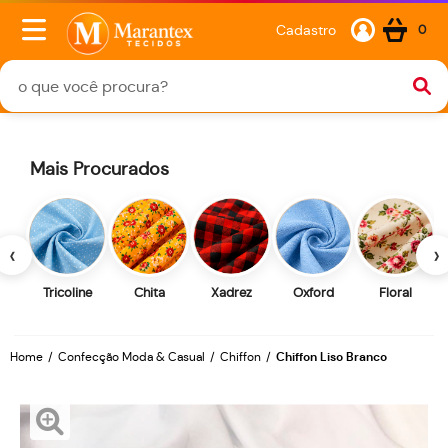
Cadastro
0
Mais Procurados
‹
›
Tricoline
Chita
Xadrez
Oxford
Floral
Home
Confecção Moda & Casual
Chiffon
Chiffon Liso Branco