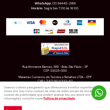
(11)
94445-2189
Seg à Sex 7:00 às 16:00.
Rua Almirante Barroso, 389
-
Brás, São Paulo
-
SP
CEP: 03025-000
Marantex Comercio de Tecidos e Retalhos LTDA - EPP
CNPJ: 71.871.560/0001-60
Usamos cookies para garantir que oferecemos a melhor experiência em
nosso site. Isso inclui cookies de sites de redes sociais de terceiros e
cookies de publicidade que podem analisar seu uso deste site. Para mais
LOJA VIRTUAL CRIADA POR
informações, consulte nossa
Política de privacidade
.