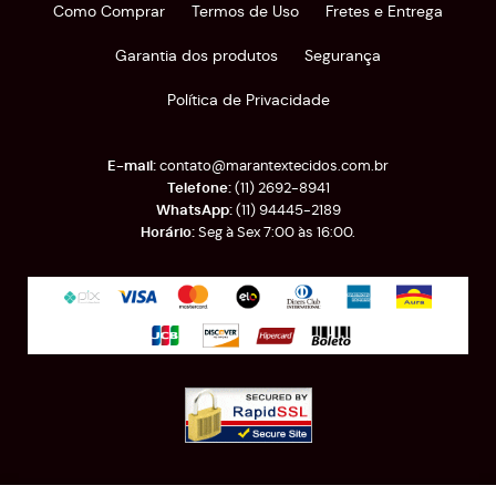
Como Comprar
Termos de Uso
Fretes e Entrega
Garantia dos produtos
Segurança
Política de Privacidade
contato@marantextecidos.com.br
(11)
2692-8941
(11)
94445-2189
Seg à Sex 7:00 às 16:00.
Rua Almirante Barroso, 389
-
Brás, São Paulo
-
SP