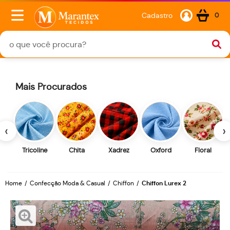
Cadastro
0
Mais Procurados
‹
›
Tricoline
Chita
Xadrez
Oxford
Floral
Home
Confecção Moda & Casual
Chiffon
Chiffon Lurex 2