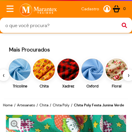
Cadastro
0
Mais Procurados
‹
›
Tricoline
Chita
Xadrez
Oxford
Floral
Home
Artesanato
Chita
Chita Poly
Chita Poly Festa Junina Verde