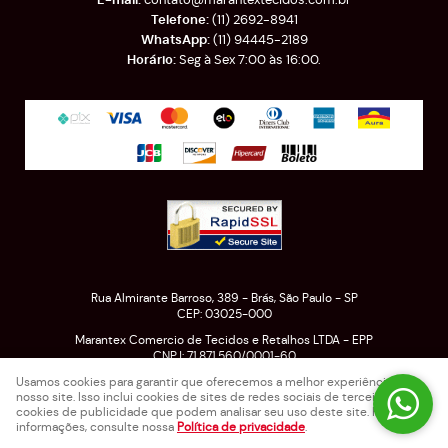
(11)
2692-8941
(11)
94445-2189
Seg à Sex 7:00 às 16:00.
Rua Almirante Barroso, 389
-
Brás, São Paulo
-
SP
CEP: 03025-000
Marantex Comercio de Tecidos e Retalhos LTDA - EPP
CNPJ: 71.871.560/0001-60
Usamos cookies para garantir que oferecemos a melhor experiência em
nosso site. Isso inclui cookies de sites de redes sociais de terceiros e
cookies de publicidade que podem analisar seu uso deste site. Para mais
LOJA VIRTUAL CRIADA POR
informações, consulte nossa
Política de privacidade
.