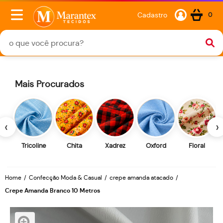
Cadastro
0
Mais Procurados
‹
›
Tricoline
Chita
Xadrez
Oxford
Floral
Home
Confecção Moda & Casual
crepe amanda atacado
Crepe Amanda Branco 10 Metros