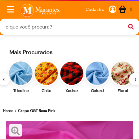
Cadastro
0
Mais Procurados
‹
›
Tricoline
Chita
Xadrez
Oxford
Floral
Home
Crepe GGT Rosa Pink