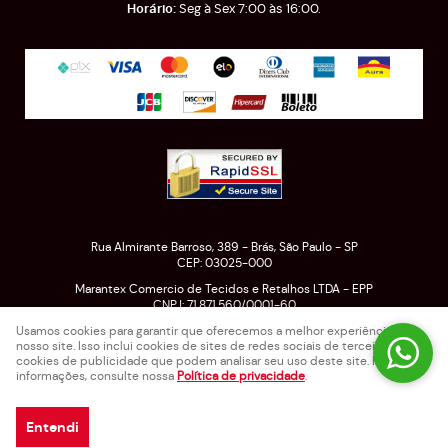
Seg à Sex 7:00 às 16:00.
Rua Almirante Barroso, 389
-
Brás, São Paulo
-
SP
CEP: 03025-000
Marantex Comercio de Tecidos e Retalhos LTDA - EPP
CNPJ: 71.871.560/0001-60
Usamos cookies para garantir que oferecemos a melhor experiência em
nosso site. Isso inclui cookies de sites de redes sociais de terceiros e
cookies de publicidade que podem analisar seu uso deste site. Para mais
LOJA VIRTUAL CRIADA POR
informações, consulte nossa
Política de privacidade
.
Entendi