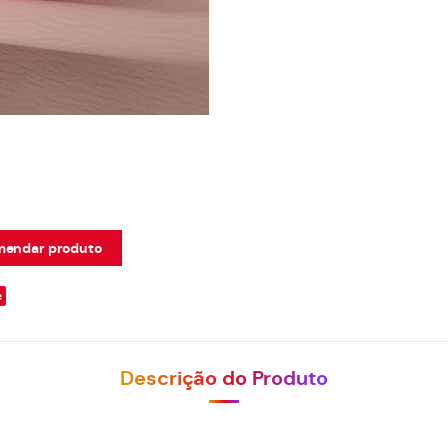
endar produto
e
Descrição do Produto