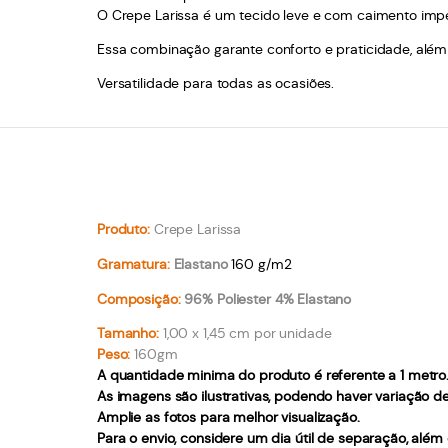
O Crepe Larissa é um tecido leve e com caimento impe
Essa combinação garante conforto e praticidade, além
Versatilidade para todas as ocasiões.
Produto:
Crepe Larissa
Gramatura:
Elastano
160 g/m2
Composição:
96% Poliester 4% Elastano
Tamanho:
1,00 x 1,45 cm por unidade
Peso:
160gm
A quantidade minima do produto é referente a 1 metro
As imagens são ilustrativas, podendo haver variação d
Amplie as fotos para melhor visualização.
Para o envio, considere um dia útil de separação, além