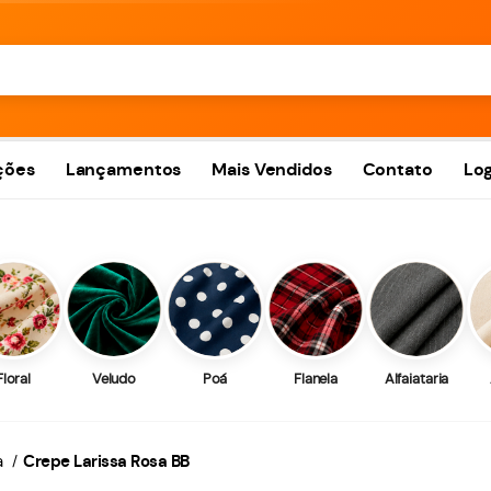
ções
Lançamentos
Mais Vendidos
Contato
Log
Floral
Veludo
Poá
Flanela
Alfaiataria
a
Crepe Larissa Rosa BB