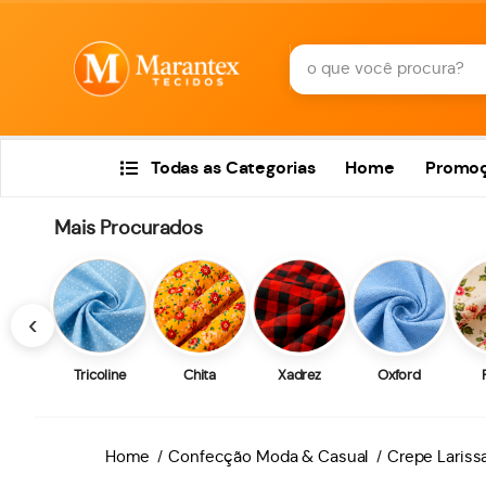
Todas as Categorias
Home
Promo
Mais Procurados
‹
Tricoline
Chita
Xadrez
Oxford
Home
Confecção Moda & Casual
Crepe Lariss