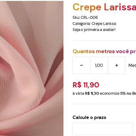
Crepe Lariss
Sku:
CRL-006
Categoria:
Crepe Larissa
Seja o primeira a avaliar!
Quantos metros você pr
Met
R$ 11,90
à vista
R$ 11,30
economize
5%
no B
Calcule o prazo