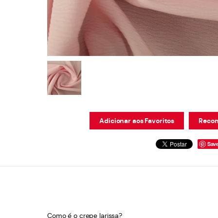
Adicionar aos Favoritos
Recom
Sav
Como é o crepe larissa?