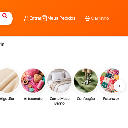
Entrar
Meus Pedidos
in
›
Algodão
Artesanato
Cama Mesa
Confecção
Patchwork
Banho