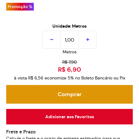
Promoção %
Unidade: Metros
Metros
R$ 7,90
R$ 6,90
à vista
R$ 6,56
economize
5%
no Boleto Bancário ou Pix
Comprar
Adicionar aos Favoritos
Frete e Prazo
Calcule o frete e o prazo de entrega estimados para sua