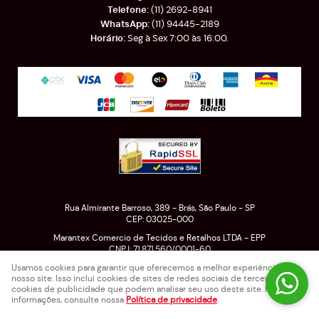
(11)
2692-8941
(11)
94445-2189
Seg à Sex 7:00 às 16:00.
Rua Almirante Barroso, 389
-
Brás, São Paulo
-
SP
CEP: 03025-000
Marantex Comercio de Tecidos e Retalhos LTDA - EPP
CNPJ: 71.871.560/0001-60
Usamos cookies para garantir que oferecemos a melhor experiência em
nosso site. Isso inclui cookies de sites de redes sociais de terceiros e
cookies de publicidade que podem analisar seu uso deste site. Para mais
LOJA VIRTUAL CRIADA POR
informações, consulte nossa
Política de privacidade
.