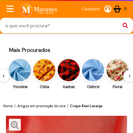
Cadastro
0
Mais Procurados
‹
›
Tricoline
Chita
Xadrez
Oxford
Floral
Home
Artigos em promoção do site
Crepe Kiwi Laranja