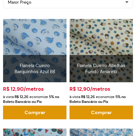
Maior Preço
Flanela Cueiro
Flanela Cueiro Abelhas
Barquinhos Azul BB
Fundo Amarelo
R$ 12,90
/metros
R$ 12,90
/metros
à vista
R$ 12,26
economize
5%
no
à vista
R$ 12,26
economize
5%
no
Boleto Bancário ou Pix
Boleto Bancário ou Pix
Comprar
Comprar