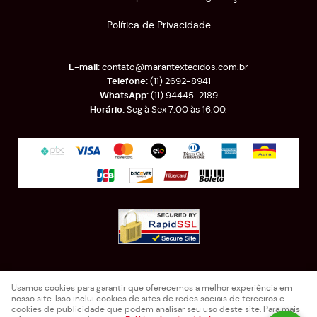
Política de Privacidade
contato@marantextecidos.com.br
(11)
2692-8941
(11)
94445-2189
Seg à Sex 7:00 às 16:00.
Rua Almirante Barroso, 389
-
Brás, São Paulo
-
SP
Usamos cookies para garantir que oferecemos a melhor experiência em
CEP: 03025-000
nosso site. Isso inclui cookies de sites de redes sociais de terceiros e
Marantex Comercio de Tecidos e Retalhos LTDA - EPP
cookies de publicidade que podem analisar seu uso deste site. Para mais