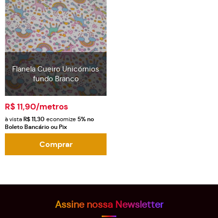
Flanela Cueiro Unicórnios
fundo Branco
R$ 11,90
/metros
à vista
R$ 11,30
economize
5%
no
Boleto Bancário ou Pix
Comprar
Assine nossa Newsletter