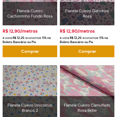
Flanela Cueiro
Flanela Cueiro Gatinhos
Cachorrinho Fundo Rosa
Rosa
R$ 12,90
/metros
R$ 12,90
/metros
à vista
R$ 12,26
economize
5%
no
à vista
R$ 12,26
economize
5%
no
Boleto Bancário ou Pix
Boleto Bancário ou Pix
Comprar
Comprar
Flanela Cueiro Unicornio
Flanela Cueiro Camuflado
Branco 2
Rosa Bebe