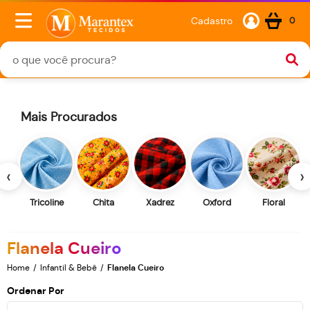
Cadastro
0
Mais Procurados
‹
›
Tricoline
Chita
Xadrez
Oxford
Floral
Flanela Cueiro
Home
Infantil & Bebê
Flanela Cueiro
Ordenar Por