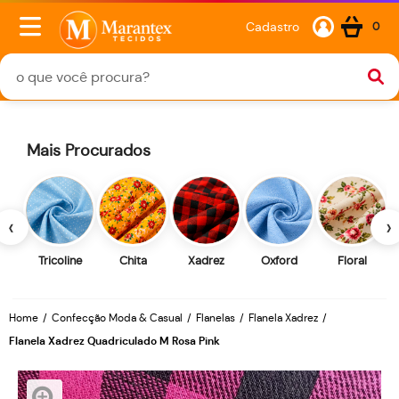
Cadastro
0
Mais Procurados
‹
›
Tricoline
Chita
Xadrez
Oxford
Floral
Home
Confecção Moda & Casual
Flanelas
Flanela Xadrez
Flanela Xadrez Quadriculado M Rosa Pink