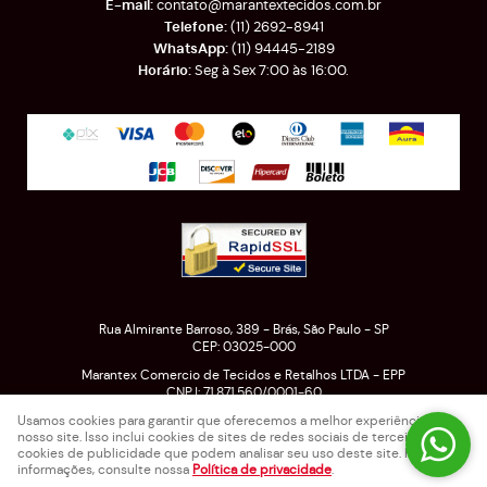
contato@marantextecidos.com.br
(11)
2692-8941
(11)
94445-2189
Seg à Sex 7:00 às 16:00.
Rua Almirante Barroso, 389
-
Brás, São Paulo
-
SP
CEP: 03025-000
Marantex Comercio de Tecidos e Retalhos LTDA - EPP
CNPJ: 71.871.560/0001-60
Usamos cookies para garantir que oferecemos a melhor experiência em
nosso site. Isso inclui cookies de sites de redes sociais de terceiros e
cookies de publicidade que podem analisar seu uso deste site. Para mais
LOJA VIRTUAL CRIADA POR
informações, consulte nossa
Política de privacidade
.