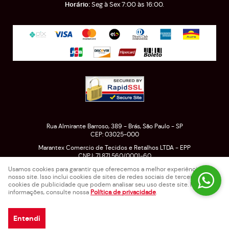
Seg à Sex 7:00 às 16:00.
Rua Almirante Barroso, 389
-
Brás, São Paulo
-
SP
CEP: 03025-000
Marantex Comercio de Tecidos e Retalhos LTDA - EPP
CNPJ: 71.871.560/0001-60
Usamos cookies para garantir que oferecemos a melhor experiência em
nosso site. Isso inclui cookies de sites de redes sociais de terceiros e
cookies de publicidade que podem analisar seu uso deste site. Para mais
LOJA VIRTUAL CRIADA POR
informações, consulte nossa
Política de privacidade
.
Entendi