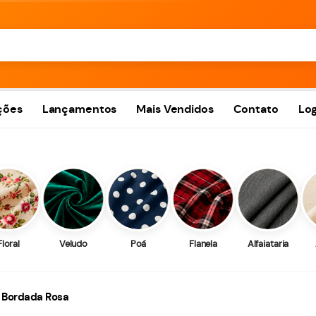
ções
Lançamentos
Mais Vendidos
Contato
Log
Floral
Veludo
Poá
Flanela
Alfaiataria
e Bordada Rosa