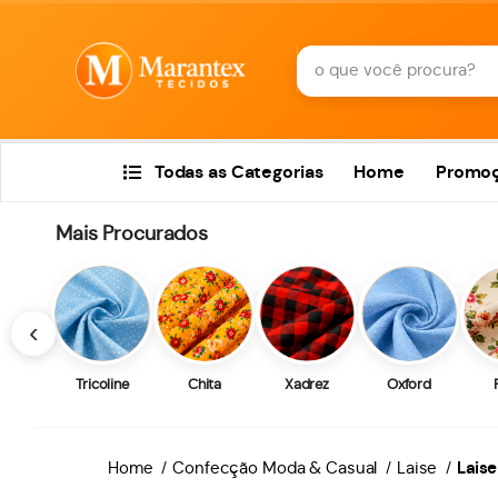
Todas as Categorias
Home
Promo
Mais Procurados
‹
Tricoline
Chita
Xadrez
Oxford
Home
Confecção Moda & Casual
Laise
Lais