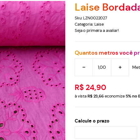
Laise Bordad
Sku:
LZN0022027
Categoria:
Laise
Seja o primeira a avaliar!
Quantos metros você pr
Met
R$ 24,90
à vista
R$ 23,66
economize
5%
no B
Calcule o prazo