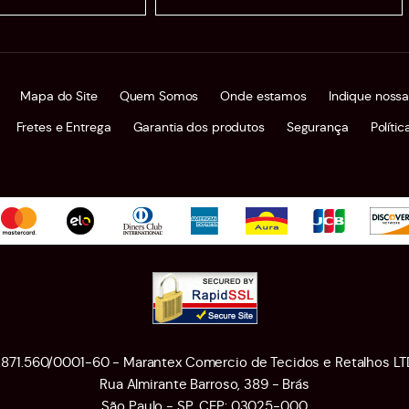
Mapa do Site
Quem Somos
Onde estamos
Indique nossa
Fretes e Entrega
Garantia dos produtos
Segurança
Políti
1.871.560/0001-60 - Marantex Comercio de Tecidos e Retalhos LT
Rua Almirante Barroso, 389
-
Brás
São Paulo
-
SP
,
CEP: 03025-000