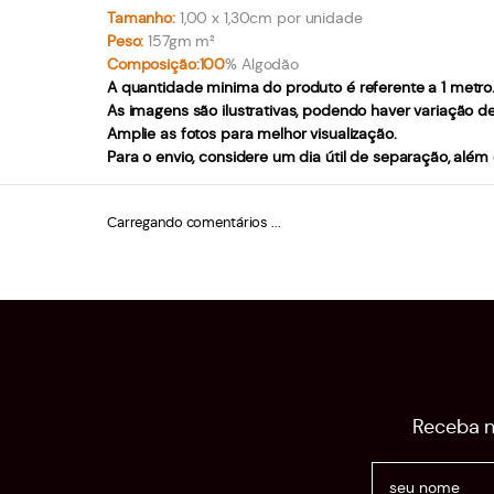
Tamanho:
1,00 x 1,30cm por unidade
Peso:
157gm m²
Composição:100
% Algodão
A quantidade minima do produto é referente a 1 metro
As imagens são ilustrativas, podendo haver variação d
Amplie as fotos para melhor visualização.
Para o envio, considere um dia útil de separação, além
Carregando comentários ...
Receba n