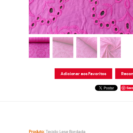
Adicionar aos Favoritos
Recom
Sav
Produto:
Tecido Lese Bordada