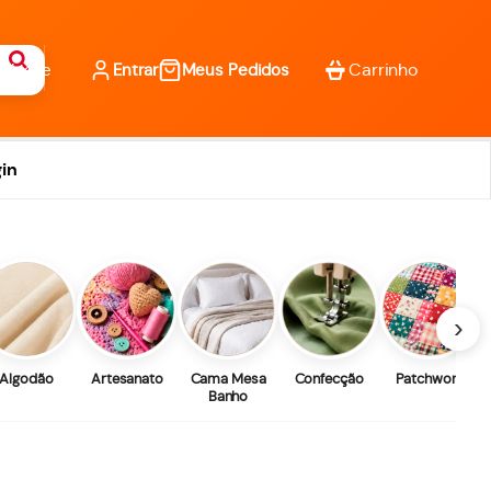
Entrar
Meus Pedidos
in
›
Algodão
Artesanato
Cama Mesa
Confecção
Patchwork
Banho