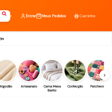
Entrar
Meus Pedidos
in
›
Algodão
Artesanato
Cama Mesa
Confecção
Patchwork
Banho