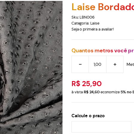
Laise Bordado
Sku:
LBN006
Categoria:
Laise
Seja o primeira a avaliar!
Quantos metros você pr
Met
R$ 25,90
à vista
R$ 24,60
economize
5%
no 
Calcule o prazo