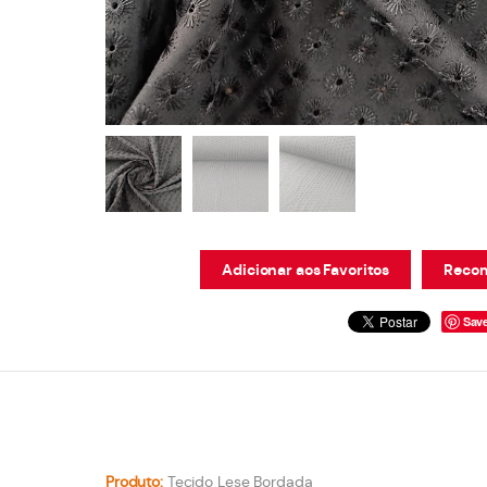
Adicionar aos Favoritos
Recom
Sav
Produto:
Tecido Lese Bordada