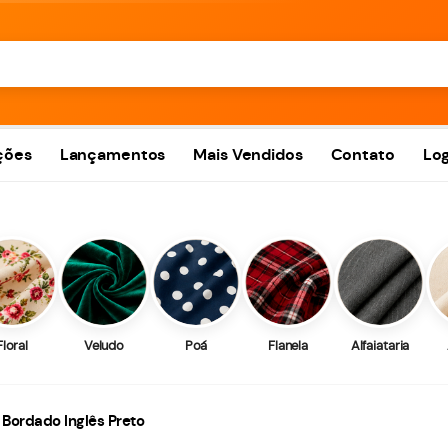
ções
Lançamentos
Mais Vendidos
Contato
Log
Floral
Veludo
Poá
Flanela
Alfaiataria
 Bordado Inglês Preto