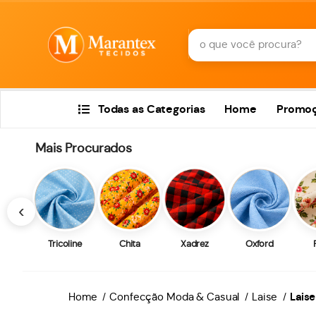
Todas as Categorias
Home
Promo
Mais Procurados
‹
Tricoline
Chita
Xadrez
Oxford
Home
Confecção Moda & Casual
Laise
Laise