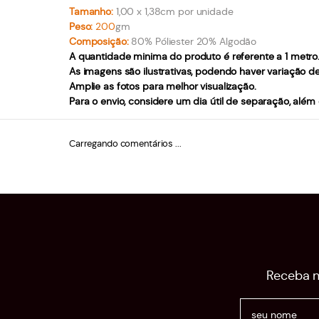
Tamanho:
1,00 x 1,38cm por unidade
Peso:
200
gm
Composição:
80% Póliester 20% Algodão
A quantidade minima do produto é referente a 1 metro
As imagens são ilustrativas, podendo haver variação d
Amplie as fotos para melhor visualização.
Para o envio, considere um dia útil de separação, além
Carregando comentários ...
Receba n