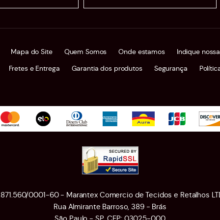
Mapa do Site
Quem Somos
Onde estamos
Indique nossa
Fretes e Entrega
Garantia dos produtos
Segurança
Políti
1.871.560/0001-60 - Marantex Comercio de Tecidos e Retalhos LT
Rua Almirante Barroso, 389
-
Brás
São Paulo
-
SP
,
CEP: 03025-000