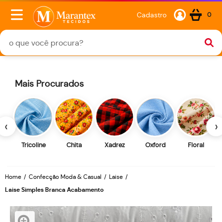
Cadastro
0
Mais Procurados
‹
›
Tricoline
Chita
Xadrez
Oxford
Floral
Home
Confecção Moda & Casual
Laise
Laise Simples Branca Acabamento