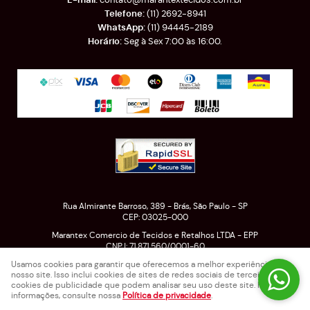
(11)
2692-8941
(11)
94445-2189
Seg à Sex 7:00 às 16:00.
Rua Almirante Barroso, 389
-
Brás, São Paulo
-
SP
CEP: 03025-000
Marantex Comercio de Tecidos e Retalhos LTDA - EPP
CNPJ: 71.871.560/0001-60
Usamos cookies para garantir que oferecemos a melhor experiência em
nosso site. Isso inclui cookies de sites de redes sociais de terceiros e
cookies de publicidade que podem analisar seu uso deste site. Para mais
LOJA VIRTUAL CRIADA POR
informações, consulte nossa
Política de privacidade
.