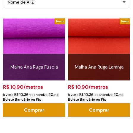
Nome de A-Z
Novo
Novo
Malha Ana Ruga Fuscia
Malha Ana Ruga Laranja
R$ 10,90
/metros
R$ 10,90
/metros
à vista
R$ 10,36
economize
5%
no
à vista
R$ 10,36
economize
5%
no
Boleto Bancário ou Pix
Boleto Bancário ou Pix
Comprar
Comprar