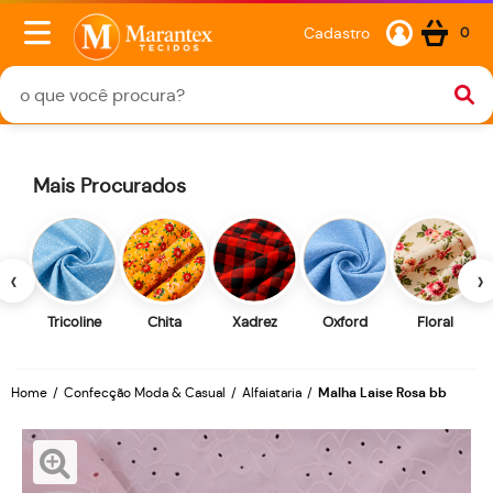
Cadastro
0
Mais Procurados
‹
›
Tricoline
Chita
Xadrez
Oxford
Floral
Home
Confecção Moda & Casual
Alfaiataria
Malha Laise Rosa bb