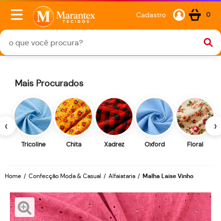
Cadastro
0
Mais Procurados
‹
›
Tricoline
Chita
Xadrez
Oxford
Floral
Home
Confecção Moda & Casual
Alfaiataria
Malha Laise Vinho