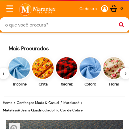
Cadastro
0
Mais Procurados
‹
›
Tricoline
Chita
Xadrez
Oxford
Floral
Home
Confecção Moda & Casual
Matelassê
Matelassê Jeans Quadriculado Fio Cor de Cobre