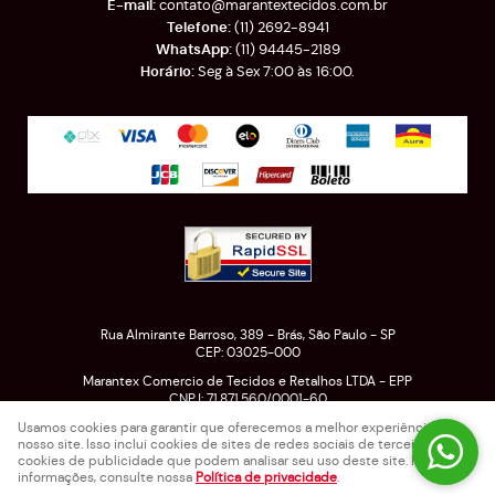
contato@marantextecidos.com.br
(11)
2692-8941
(11)
94445-2189
Seg à Sex 7:00 às 16:00.
Rua Almirante Barroso, 389
-
Brás, São Paulo
-
SP
CEP: 03025-000
Marantex Comercio de Tecidos e Retalhos LTDA - EPP
CNPJ: 71.871.560/0001-60
Usamos cookies para garantir que oferecemos a melhor experiência em
nosso site. Isso inclui cookies de sites de redes sociais de terceiros e
cookies de publicidade que podem analisar seu uso deste site. Para mais
LOJA VIRTUAL CRIADA POR
informações, consulte nossa
Política de privacidade
.