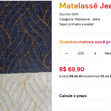
Matelassê Je
Sku:
MJ-0011
Categoria:
Matelassê
Jeans
Seja o primeira a avaliar!
Quantos metros você pr
Met
R$ 69,90
à vista
R$ 66,40
economize
5%
no 
Calcule o prazo