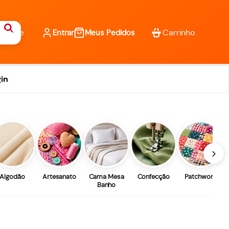
Entrar
Meus Pedidos
in
›
Algodão
Artesanato
Cama Mesa
Confecção
Patchwork
Banho