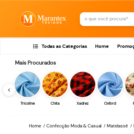
Todas as Categorias
Home
Promo
Mais Procurados
‹
Tricoline
Chita
Xadrez
Oxford
Home
Confecção Moda & Casual
Matelassê