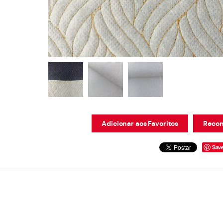
Adicionar aos Favoritos
Recom
Sav