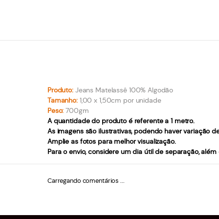
Produto:
Jeans Matelassê 100% Algodão
Tamanho:
1,00 x 1,50cm por unidade
Peso:
700gm
A quantidade do produto é referente a 1 metro.
As imagens são ilustrativas, podendo haver variação d
Amplie as fotos para melhor visualização.
Para o envio, considere um dia útil de separação, além
Carregando comentários ...