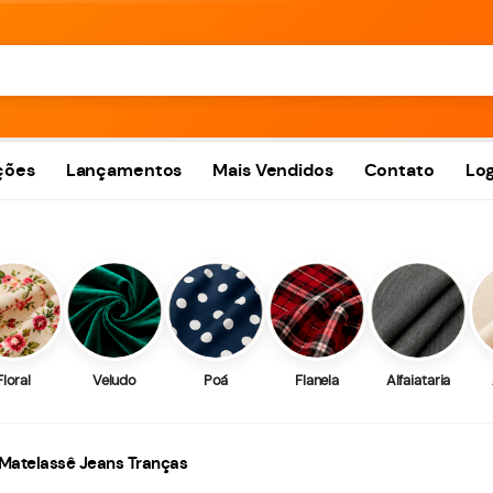
ções
Lançamentos
Mais Vendidos
Contato
Log
Floral
Veludo
Poá
Flanela
Alfaiataria
Matelassê Jeans Tranças