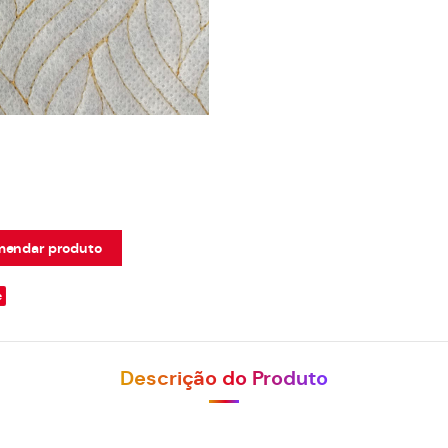
endar produto
e
Descrição do Produto